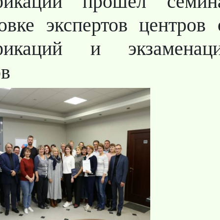
фикаций прошел семи
товке экспертов центров 
фикаций и экзаменац
ов