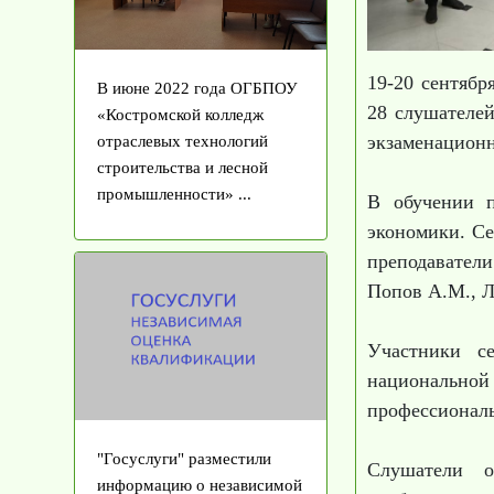
19-20 сентябр
В июне 2022 года ОГБПОУ
28 слушателей
«Костромской колледж
экзаменационн
отраслевых технологий
строительства и лесной
промышленности» ...
В обучении п
экономики. С
преподаватели
Попов А.М., 
Участники се
национально
профессиональ
"Госуслуги" разместили
Слушатели о
информацию о независимой