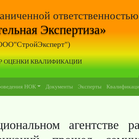
раниченной ответственностью
ельная Экспертиза»
ООО"СтройЭксперт")
Р ОЦЕНКИ КВАЛИФИКАЦИИ
роведения НОК
Документы
Эксперты
Квалификац
иональном агентстве ра