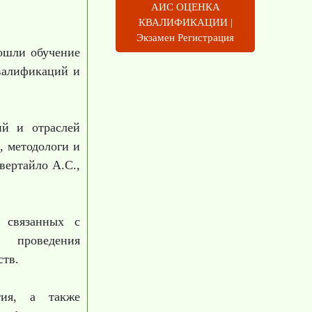
АИС ОЦЕНКА
КВАЛИФИКАЦИИ |
Экзамен Регистрация
рошли обучение
квалификаций и
ий и отраслей
 методологи и
вертайло А.С.,
, связанных с
у проведения
ств.
тия, а также