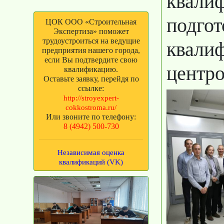
квали
подго
ЦОК ООО «Строительная
Экспертиза» поможет
трудоустроиться на ведущие
квали
предприятия нашего города,
если Вы подтвердите свою
центр
квалификацию.
Оставьте заявку, перейдя по
ссылке:
http://stroyexpert-
cokkostroma.ru/
Или звоните по телефону:
8 (4942) 500-730
Независимая оценка
квалификаций (VK)