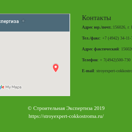
Контакты
Адрес юр./почт.
:156026, г.
Тел./факс
: +7 (4942) 34-11-
Адрес фактический
: 15602
Телефон
: + 7(4942)500-730
E-mail
: stroyexpert-cokkost
© Строительная Экспертиза 2019
https://stroyexpert-cokkostroma.ru/